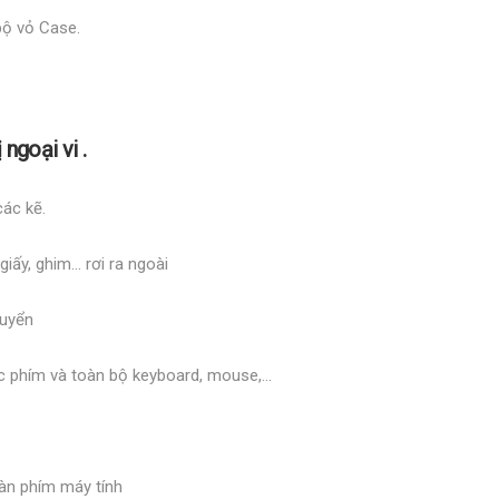
bộ vỏ Case.
ngoại vi .
ác kẽ.
giấy, ghim… rơi ra ngoài
huyển
c phím và toàn bộ keyboard, mouse,…