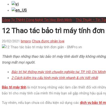
Công Ty TNHH Công Nghệ Tin Học Bình Minh
>
Thủ Thuật – Tin Tứ
12 Thao tác bảo trì máy tính đơn
20/02/2021
bmpro
Chưa được phân loại
Thành thạo những thao tác bảo trì máy tính dưới đây không những 
trong mắt mọi người.
Bảo trì hệ thống máy tính chuyên nghiệp tại TP. Hồ Chí Minh
2 Cách kiểm tra cấu hình máy tính nhanh & chi tiết nhất
Bảo trì máy tính
là một trong những việc làm cần thiết đối với nhữ
bảo trì cho máy tính của mình thì máy bạn sẽ gặp những hậu quả n
Tuy nhiên, nếu bạn chưa có điều kiện sử dụng các
dịch vụ bảo trì 