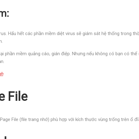
m:
rus. Hấu hết các phần mềm diệt virus sẽ giám sát hệ thống trong thờ
n.
g lại phần mềm quảng cáo, gián điệp. Nhưng nếu không có bạn có t
ạn.
nh
 File
 Page File (file trang nhớ) phù hợp với kích thước vùng trống trên ổ 