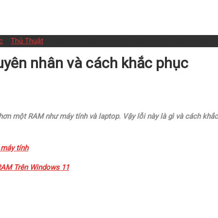
c
>
Thủ Thuật
>
Xung đột RAM là gì? Tìm hiểu nguyên nhân và cách 
guyên nhân và cách khắc phục
u hơn một RAM như máy tính và laptop. Vậy lỗi này là gì và cách k
 máy tính
RAM Trên Windows 11