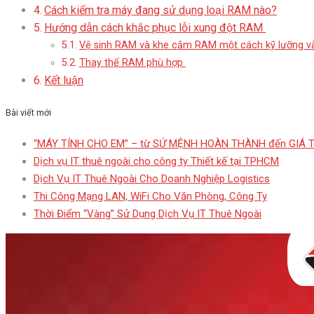
Cách kiểm tra máy đang sử dụng loại RAM nào?
Hướng dẫn cách khắc phục lỗi xung đột RAM
Vệ sinh RAM và khe cắm RAM một cách kỹ lưỡng và
Thay thế RAM phù hợp
Kết luận
Bài viết mới
“MÁY TÍNH CHO EM” – từ SỨ MỆNH HOÀN THÀNH đến GIÁ 
Dịch vụ IT thuê ngoài cho công ty Thiết kế tại TPHCM
Dịch Vụ IT Thuê Ngoài Cho Doanh Nghiệp Logistics
Thi Công Mạng LAN, WiFi Cho Văn Phòng, Công Ty
Thời Điểm “Vàng” Sử Dụng Dịch Vụ IT Thuê Ngoài