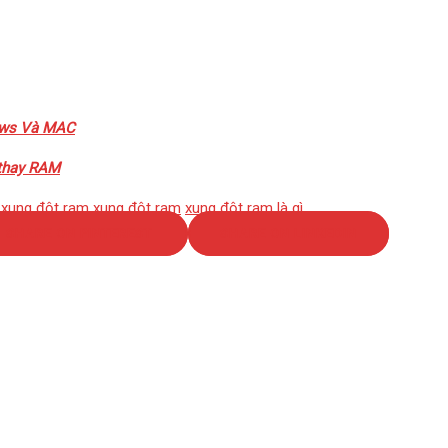
ows Và MAC
 thay RAM
 xung đột ram
xung đột ram
xung đột ram là gì
SHARE ON PINTEREST
SHARE ON LINKEDIN