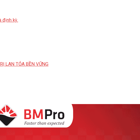
 định kỳ.
TRỊ LAN TỎA BỀN VỮNG