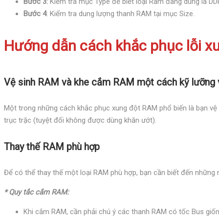
Bước 3:
Kiểm tra mục Type để biết loại Ram đang dùng là D
Bước 4
: Kiểm tra dung lượng thanh RAM tại mục Size.
Hướng dẫn cách khắc phục lỗi 
Vệ sinh RAM và khe cắm RAM một cách kỹ lưỡng v
Một trong những cách khắc phục xung đột RAM phổ biến là bạn vệ si
trục trặc (tuyệt đối không được dùng khăn ướt).
Thay thế RAM phù hợp
Để có thể thay thế một loại RAM phù hợp, bạn cần biết đến những 
* Quy tắc cắm RAM:
Khi cắm RAM, cần phải chú ý các thanh RAM có tốc Bus giống