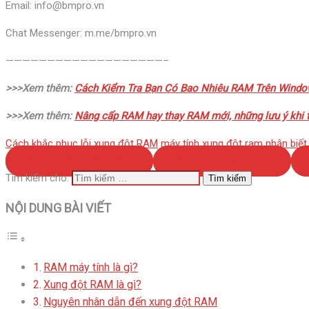
Email: info@bmpro.vn
Chat Messenger: m.me/bmpro.vn
———————————————————–
>>>Xem thêm:
Cách Kiểm Tra Bạn Có Bao Nhiêu RAM Trên Wind
>>>Xem thêm:
Nâng cấp RAM hay thay RAM mới, những lưu ý khi
Cách khắc phục lỗi xung đột RAM
máy tính xung đột ram
nhận biết
SHARE ON FACEBOOK
SHARE ON TWITTER
Tìm kiếm cho:
NỘI DUNG BÀI VIẾT
RAM máy tính là gì?
Xung đột RAM là gì?
Nguyên nhân dẫn đến xung đột RAM