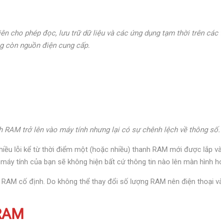
ên cho phép đọc, lưu trữ dữ liệu và các ứng dụng tạm thời trên các t
ng còn nguồn điện cung cấp.
anh RAM trở lên vào máy tính nhưng lại có sự chênh lệch về thông số
hiều lỗi kể từ thời điểm một (hoặc nhiều) thanh RAM mới được lắp và
áy tính của bạn sẽ không hiện bất cứ thông tin nào lên màn hình ho
ng RAM cố định. Do không thể thay đổi số lượng RAM nên điện thoại 
 RAM