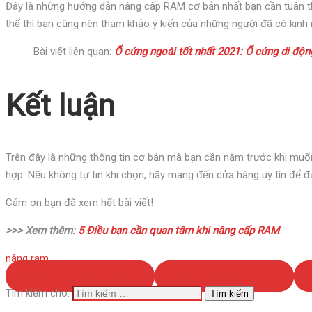
Đây là những hướng dẫn nâng cấp RAM cơ bản nhất bạn cần tuân th
thể thì bạn cũng nên tham khảo ý kiến của những người đã có kinh
Bài viết liên quan:
Ổ cứng ngoài tốt nhất 2021: Ổ cứng di độn
Kết luận
Trên đây là những thông tin cơ bản mà bạn cần nắm trước khi muốn
hợp. Nếu không tự tin khi chọn, hãy mang đến cửa hàng uy tín để đượ
Cảm ơn bạn đã xem hết bài viết!
>>> Xem thêm:
5 Điều bạn cần quan tâm khi nâng cấp RAM
nâng ram
SHARE ON FACEBOOK
SHARE ON TWITTER
Tìm kiếm cho: