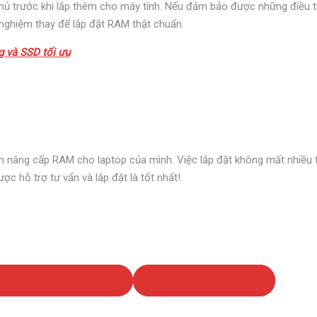
ủ trước khi lắp thêm cho máy tính. Nếu đảm bảo được những điều t
 nghiệm thay để lắp đặt RAM thật chuẩn.
g và SSD tối ưu
 nâng cấp RAM cho laptop của mình. Việc lắp đặt không mất nhiều t
c hỗ trợ tư vấn và lắp đặt là tốt nhất!
SHARE ON PINTEREST
SHARE ON LINKEDIN