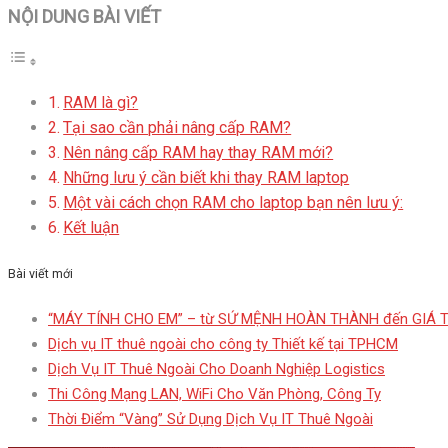
NỘI DUNG BÀI VIẾT
RAM là gì?
Tại sao cần phải nâng cấp RAM?
Nên nâng cấp RAM hay thay RAM mới?
Những lưu ý cần biết khi thay RAM laptop
Một vài cách chọn RAM cho laptop bạn nên lưu ý:
Kết luận
Bài viết mới
“MÁY TÍNH CHO EM” – từ SỨ MỆNH HOÀN THÀNH đến GIÁ 
Dịch vụ IT thuê ngoài cho công ty Thiết kế tại TPHCM
Dịch Vụ IT Thuê Ngoài Cho Doanh Nghiệp Logistics
Thi Công Mạng LAN, WiFi Cho Văn Phòng, Công Ty
Thời Điểm “Vàng” Sử Dụng Dịch Vụ IT Thuê Ngoài