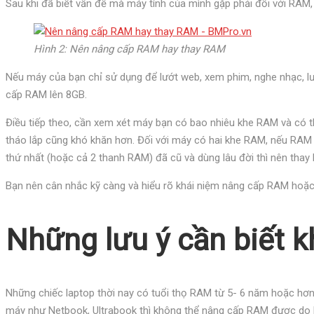
Sau khi đã biết vấn đề mà máy tính của mình gặp phải đối với RAM,
Hình 2: Nên nâng cấp RAM hay thay RAM
Nếu máy của bạn chỉ sử dụng để lướt web, xem phim, nghe nhạc, lư
cấp RAM lên 8GB.
Điều tiếp theo, cần xem xét máy bạn có bao nhiêu khe RAM và có t
tháo lắp cũng khó khăn hơn. Đối với máy có hai khe RAM, nếu RAM 1
thứ nhất (hoặc cả 2 thanh RAM) đã cũ và dùng lâu đời thì nên thay
Bạn nên cân nhắc kỹ càng và hiểu rõ khái niệm nâng cấp RAM hoặ
Những lưu ý cần biết k
Những chiếc laptop thời nay có tuổi thọ RAM từ 5- 6 năm hoặc hơ
máy như Netbook, Ultrabook thì không thể nâng cấp RAM được d