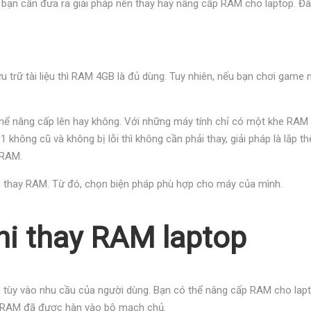
 bạn cần đưa ra giải pháp nên thay hay nâng cấp RAM cho laptop. Đâ
u trữ tài liệu thì RAM 4GB là đủ dùng. Tuy nhiên, nếu bạn chơi game
hể nâng cấp lên hay không. Với những máy tính chỉ có một khe RAM 
 không cũ và không bị lỗi thì không cần phải thay, giải pháp là lắp
 RAM.
c thay RAM. Từ đó, chọn biện pháp phù hợp cho máy của mình.
hi thay RAM laptop
n tùy vào nhu cầu của người dùng. Bạn có thể nâng cấp RAM cho lap
o RAM đã được hàn vào bộ mạch chủ.