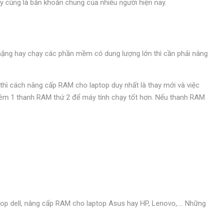
y cũng là băn khoăn chung của nhiều người hiện nay.
 nặng hay chạy các phần mềm có dung lượng lớn thì cần phải nâng
thì cách nâng cấp RAM cho laptop duy nhất là thay mới và việc
 thêm 1 thanh RAM thứ 2 để máy tính chạy tốt hơn. Nếu thanh RAM
top dell, nâng cấp RAM cho laptop Asus hay HP, Lenovo,…. Những