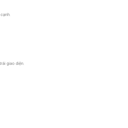
 cạnh.
rái giao diện.