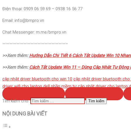
Điện thoại: 0909 06 59 69 – 0938 16 56 77
Email: info@bmpro.vn
Chat Messenger: m.me/bmpro.vn
——————————————————–
>>Xem thêm:
Hướng Dẫn Chi Tiết 6 Cách Tắt Update Win 10 Nha
>>Xem thêm:
Cách Tắt Update Win 11 – Dừng Cập Nhật Tự Động
cập nhật driver bluetooth cho win 10
cập nhật driver bluetooth cho
driver wifi cho laptop dell
phần mềm tự cập nhật driver cho laptop d
SHARE ON FACEBOOK
SHARE ON TWITTER
Tìm kiếm cho:
NỘI DUNG BÀI VIẾT