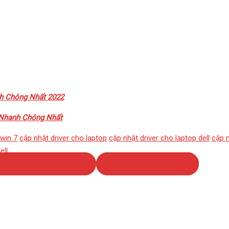
nh Chóng Nhất 2022
 Nhanh Chóng Nhất
 win 7
cập nhật driver cho laptop
cập nhật driver cho laptop dell
cập n
ell
SHARE ON PINTEREST
SHARE ON LINKEDIN