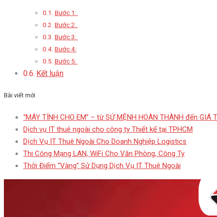
Bước 1:
Bước 2:
Bước 3:
Bước 4:
Bước 5:
Kết luận
Bài viết mới
“MÁY TÍNH CHO EM” – từ SỨ MỆNH HOÀN THÀNH đến GIÁ 
Dịch vụ IT thuê ngoài cho công ty Thiết kế tại TPHCM
Dịch Vụ IT Thuê Ngoài Cho Doanh Nghiệp Logistics
Thi Công Mạng LAN, WiFi Cho Văn Phòng, Công Ty
Thời Điểm “Vàng” Sử Dụng Dịch Vụ IT Thuê Ngoài