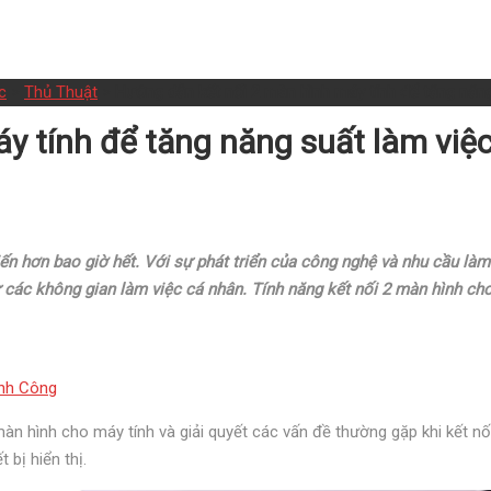
c
>
Thủ Thuật
>
Hướng dẫn kết nối 2 màn hình máy tính để tăng năng
y tính để tăng năng suất làm việ
ến hơn bao giờ hết. Với sự phát triển của công nghệ và nhu cầu làm
 các không gian làm việc cá nhân. Tính năng kết nối 2 màn hình ch
ành Công
màn hình cho máy tính và giải quyết các vấn đề thường gặp khi kết nối
 bị hiển thị.