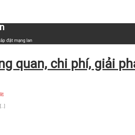
an
lắp đặt mạng lan
 quan, chi phí, giải ph
[…]