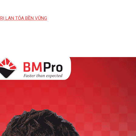
TRỊ LAN TỎA BỀN VỮNG