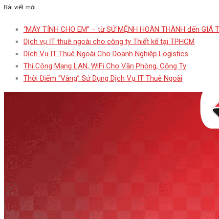
Bài viết mới
“MÁY TÍNH CHO EM” – từ SỨ MỆNH HOÀN THÀNH đến GIÁ 
Dịch vụ IT thuê ngoài cho công ty Thiết kế tại TPHCM
Dịch Vụ IT Thuê Ngoài Cho Doanh Nghiệp Logistics
Thi Công Mạng LAN, WiFi Cho Văn Phòng, Công Ty
Thời Điểm “Vàng” Sử Dụng Dịch Vụ IT Thuê Ngoài