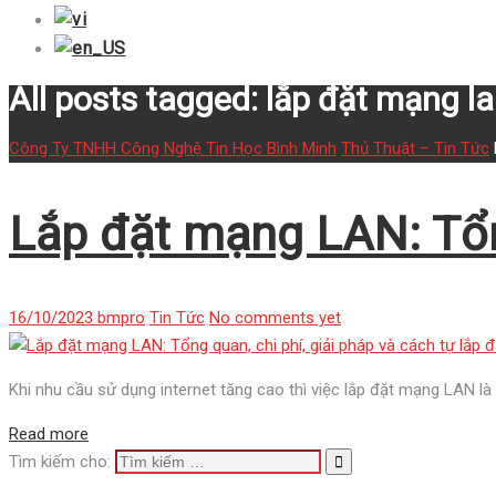
All posts tagged: lắp đặt mạng l
Công Ty TNHH Công Nghệ Tin Học Bình Minh
Thủ Thuật – Tin Tức
Lắp đặt mạng LAN: Tổng
16/10/2023
bmpro
Tin Tức
No comments yet
Khi nhu cầu sử dụng internet tăng cao thì việc lắp đặt mạng LAN là 
Read more
Tìm kiếm cho: