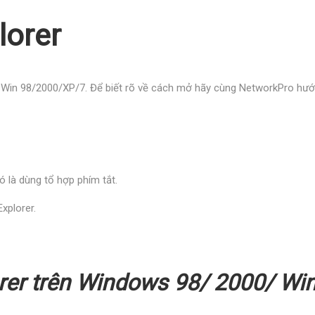
orer
 Win 98/2000/XP/7. Để biết rõ về cách mở hãy cùng NetworkPro hướng
 là dùng tổ hợp phím tắt.
xplorer.
rer
trên Windows 98/ 2000/ Wi