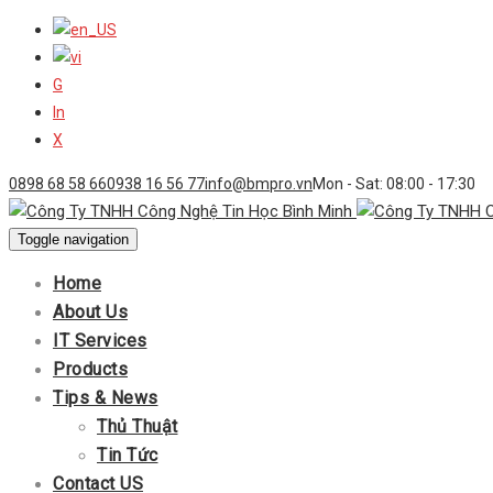
G
In
X
0898 68 58 66
0938 16 56 77
info@bmpro.vn
Mon - Sat: 08:00 - 17:30
Toggle navigation
Home
About Us
IT Services
Products
Tips & News
Thủ Thuật
Tin Tức
Contact US