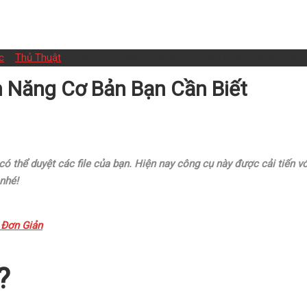
c
>
Thủ Thuật
>
Windows Explorer Và Những Tính Năng Cơ Bản Bạn 
 Năng Cơ Bản Bạn Cần Biết
thể duyệt các file của bạn. Hiện nay công cụ này được cải tiến với
nhé!
 Đơn Giản
?